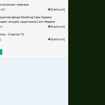
о встречает новичков
nitto
[totalcount]
ащитник Данди Юнайтед Гари Харкинс
ывает четырёх защитников Сент-Миррен
in
[totalcount]
уль - Спартак 7:0
g
[totalcount]