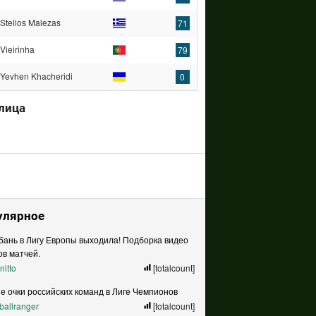
Stelios Malezas
71
Vieirinha
79
Yevhen Khacheridi
0
лица
улярное
бань в Лигу Европы выходила! Подборка видео
ов матчей.
nitto
[totalcount]
е очки российских команд в Лиге Чемпионов
tballranger
[totalcount]