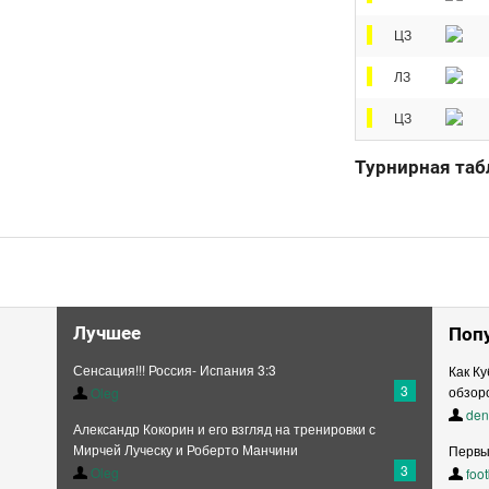
ЦЗ
ЛЗ
ЦЗ
Турнирная таб
Лучшее
Поп
Сенсация!!! Россия- Испания 3:3
Как Ку
3
обзор
Oleg
den
Александр Кокорин и его взгляд на тренировки с
Мирчей Луческу и Роберто Манчини
Первы
3
Oleg
foo