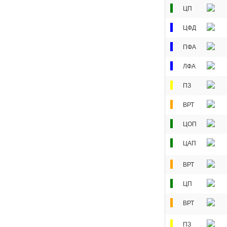
ЦП
ЦФД
ПФА
ЛФА
ПЗ
ВРТ
ЦОП
ЦАП
ВРТ
ЦП
ВРТ
ПЗ