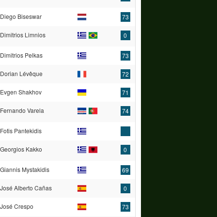
Diego Biseswar
73
Dimitrios Limnios
0
Dimitrios Pelkas
73
Dorian Lévêque
72
Evgen Shakhov
71
Fernando Varela
74
Fotis Pantekidis
Georgios Kakko
0
Giannis Mystakidis
69
José Alberto Cañas
0
José Crespo
73