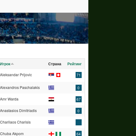
Игрок
Страна
Рейтинг
Aleksandar Prijovic
71
Alexandros Paschalakis
0
Amr Warda
67
Anastasios Dimitriadis
0
Charilaos Charisis
Chuba Akpom
64