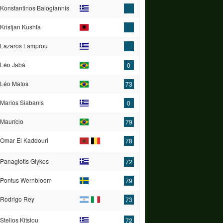
Konstantinos Balogiannis
Kristjan Kushta
Lazaros Lamprou
Léo Jabá
0
Léo Matos
73
Marios Siabanis
0
Maurício
79
Omar El Kaddouri
78
Panagiotis Glykos
72
Pontus Wernbloom
79
Rodrigo Rey
73
Stelios Kitsiou
72