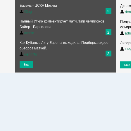
Базель - ЦСКА Москва
Динам
2
Oleg
den
Пьяный Уткин комментирует матч Лиги чемпионов
Полуз
Байер - Барселона
обыгр
2
admin
adm
Как Кубань в Лигу Европы выходила! Подборка видео
Ливерп
обзоров матчей.
Ole
2
dennitto
Еще
Еще