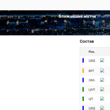
Ближайшие матчи
Состав
Поз.
ЦФД
ВРТ
ЛФА
ЦАП
ЦП
ЦФД