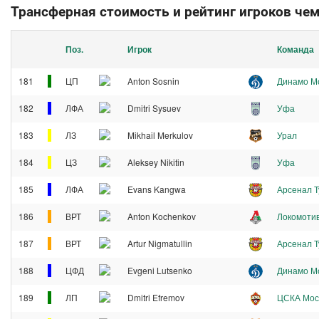
Трансферная стоимость и рейтинг игроков че
Поз.
Игрок
Команда
181
ЦП
Anton Sosnin
Динамо М
182
ЛФА
Dmitri Sysuev
Уфа
183
ЛЗ
Mikhail Merkulov
Урал
184
ЦЗ
Aleksey Nikitin
Уфа
185
ЛФА
Evans Kangwa
Арсенал Т
186
ВРТ
Anton Kochenkov
Локомоти
187
ВРТ
Artur Nigmatullin
Арсенал Т
188
ЦФД
Evgeni Lutsenko
Динамо М
189
ЛП
Dmitri Efremov
ЦСКА Мос