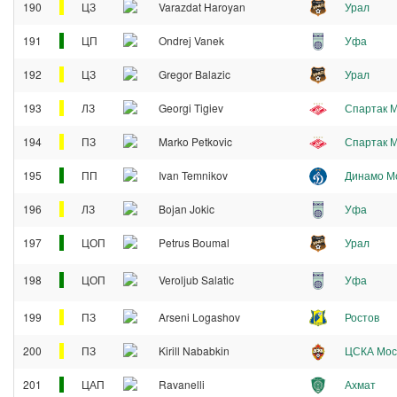
190
ЦЗ
Varazdat Haroyan
Урал
191
ЦП
Ondrej Vanek
Уфа
192
ЦЗ
Gregor Balazic
Урал
193
ЛЗ
Georgi Tigiev
Спартак 
194
ПЗ
Marko Petkovic
Спартак 
195
ПП
Ivan Temnikov
Динамо М
196
ЛЗ
Bojan Jokic
Уфа
197
ЦОП
Petrus Boumal
Урал
198
ЦОП
Veroljub Salatic
Уфа
199
ПЗ
Arseni Logashov
Ростов
200
ПЗ
Kirill Nababkin
ЦСКА Мос
201
ЦАП
Ravanelli
Ахмат