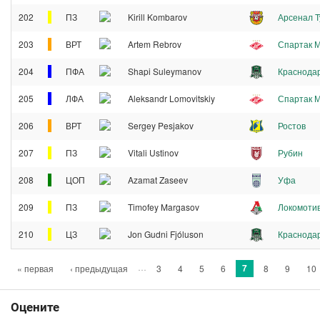
202
ПЗ
Kirill Kombarov
Арсенал Т
203
ВРТ
Artem Rebrov
Спартак 
204
ПФА
Shapi Suleymanov
Краснода
205
ЛФА
Aleksandr Lomovitskiy
Спартак 
206
ВРТ
Sergey Pesjakov
Ростов
207
ПЗ
Vitali Ustinov
Рубин
208
ЦОП
Azamat Zaseev
Уфа
209
ПЗ
Timofey Margasov
Локомоти
210
ЦЗ
Jon Gudni Fjóluson
Краснода
Страницы
…
7
« первая
‹ предыдущая
3
4
5
6
8
9
10
Оцените